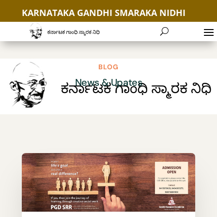
KARNATAKA GANDHI SMARAKA NIDHI
+91 9035654646
BLOG
News & Upates