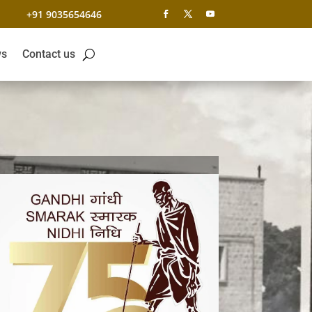
+91 9035654646
s
Contact us