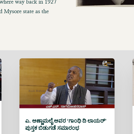
 where way back in 1927
ld Mysore state as the
ಎ. ಅಣ್ಣಾಮಲೈ ಅವರ ʻಗಾಂಧಿ ದಿ ಲಾಯರ್‌ʼ
ಪುಸ್ತಕ ಬಿಡುಗಡೆ ಸಮಾರಂಭ