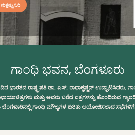
ಮತ್ತಷ್ಟು ಓದಿ
ಗಾಂಧಿ ಭವನ, ಬೆಂಗಳೂರು
ಂದಿನ ಭಾರತದ ರಾಷ್ಟ್ರಪತಿ ಡಾ. ಎಸ್. ರಾಧಾಕೃಷ್ಣನ್ ಉದ್ಘಾಟಿಸಿದರು.
ಾಚಿತ್ರಗಳು ಮತ್ತು ಅವರು ಬರೆದ ಪತ್ರಗಳನ್ನು ಹೊಂದಿರುವ ಗ್ಯಾಲರಿ
ಬೆಂಗಳೂರಿನಲ್ಲಿ ಗಾಂಧಿ ಮೌಲ್ಯಗಳ ಕುರಿತು ಆಯೋಜಿಸಲಾದ ಸಭೆಗಳಿಗೆ 