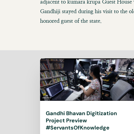
adjacent to kumara krupa Guest House
Gandhiji stayed during his visit to the o
honored guest of the state.
Gandhi Bhavan Digitization
Project Preview
#ServantsOfKnowledge