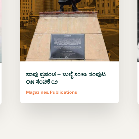
ಬಾಪು ಪ್ರಪಂಚ – ಜುಲೈ ೨೦೨೩ ಸಂಪುಟ
0೫ ಸಂಚಿಕೆ ೦೨
Magazines
,
Publications