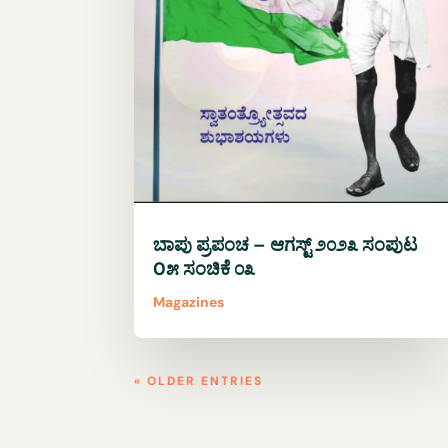
ಬಾಪು ಪ್ರಪಂಚ – ಆಗಸ್ಟ್ ೨೦೨೩ ಸಂಪುಟ
0೫ ಸಂಚಿಕೆ ೦೩
Magazines
« OLDER ENTRIES