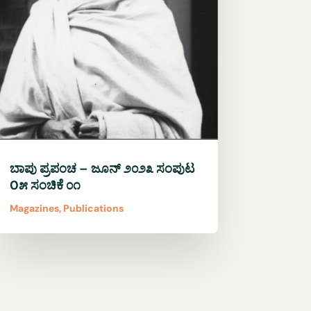
ಬಾಪು ಪ್ರಪಂಚ – ಜೂನ್ ೨೦೨೩ ಸಂಪುಟ
0೫ ಸಂಚಿಕೆ ೦೧
Magazines
,
Publications