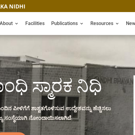
KA NIDHI
About
Facilities
Publications
Resources
New
ಧಿ ಸ್ಮಾರಕ ನಿಧಿ
ಿನ ಪೀಳಿಗೆಗೆ ಶಾಶ್ವತಗೊಳಿಸುವ ಉದ್ದೇಶವನ್ನು ಹೆಚ್ಚಿಸಲು
ರಾಜ್ಯ ಸಂಸ್ಥೆಯಾಗಿ ನೋಂದಾಯಿಸಲಾಗಿದೆ.