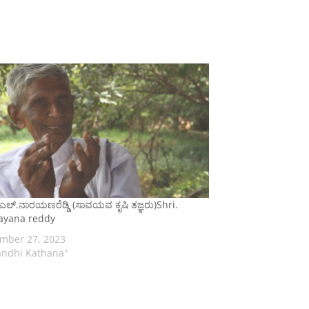
ೀ. ಎಲ್.ನಾರಯಣರೆಡ್ಡಿ (ಸಾವಯವ ಕೃಷಿ ತಜ್ಞರು)Shri.
ayana reddy
mber 27, 2023
andhi Kathana"