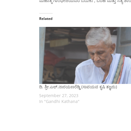
ಮಹಾತ್ಮ ಗಾಂಧೀಜಿಯವರ ಬದುಕು , ಬರಹ ಮತ್ತು ಸತ್ಯ ಶಾ
Related
ದಿ. ಶ್ರೀ.ಎಲ್.ನಾರಯಣರೆಡ್ಡಿ (ಸಾವಯವ ಕೃಷಿ ತಜ್ಞರು)
September 27, 2023
In "Gandhi Kathana"