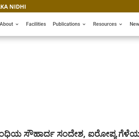
KA NIDHI
About
Facilities
Publications
Resources
New
ಗಾಂಧಿಯ ಸೌಹಾರ್ದ ಸಂದೇಶ, ಐರೋಪ್ಯ ಗೆಳೆಯ