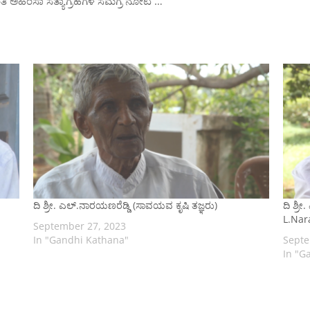
ಂತಿ ಅಹಿಂಸಾ ಸತ್ಯಾಗ್ರಹಗಳ ಸಮಗ್ರ ನೋಟ …
ದಿ ಶ್ರೀ. ಎಲ್.ನಾರಯಣರೆಡ್ಡಿ (ಸಾವಯವ ಕೃಷಿ ತಜ್ಞರು)
ದಿ ಶ್ರ
L.Nar
September 27, 2023
In "Gandhi Kathana"
Septe
In "G