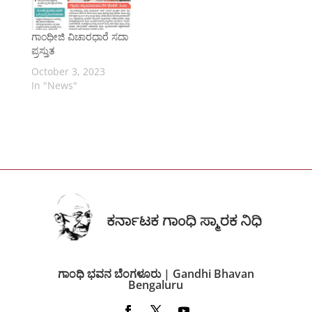
ಗಾಂಧೀಜಿ ವಿಚಾರಧಾರೆ ಸದಾ
ಪ್ರಸ್ತುತ
October 3, 2023
In "News"
ಗಾಂಧಿ ಭವನ ಬೆಂಗಳೂರು | Gandhi Bhavan
Bengaluru